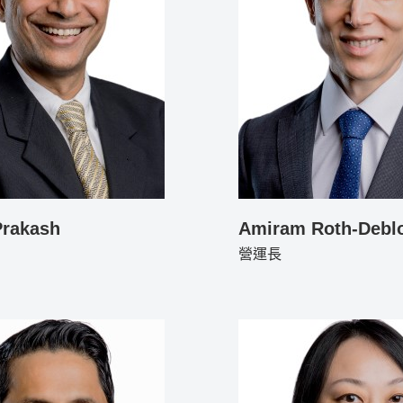
Prakash
Amiram Roth-Debl
營運長